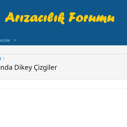
ıcılar
g
nda Dikey Çizgiler