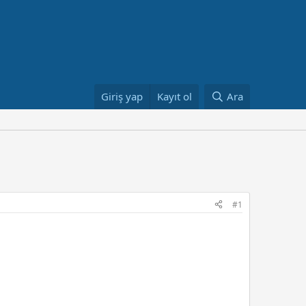
Giriş yap
Kayıt ol
Ara
#1