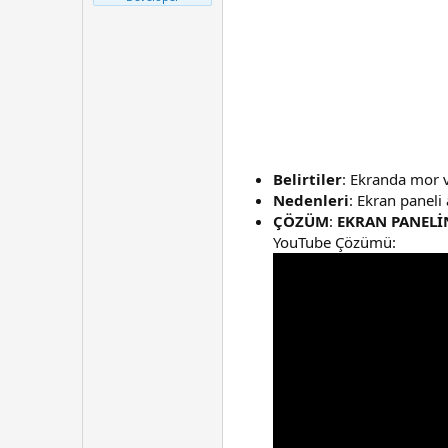
t
r
a
i
n
h
i
Belirtiler
: Ekranda mor v
Nedenleri
: Ekran paneli
ÇÖZÜM
:
EKRAN PANELİN
YouTube Çözümü: