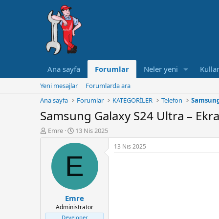
Ana sayfa
Forumlar
Neler yeni
Kullan
Yeni mesajlar
Forumlarda ara
Ana sayfa
Forumlar
KATEGORİLER
Telefon
Samsun
Samsung Galaxy S24 Ultra – Ekra
K
B
Emre
13 Nis 2025
o
a
13 Nis 2025
n
ş
E
u
l
y
a
u
n
B
g
a
ı
Emre
ş
ç
Administrator
l
t
a
a
Developer