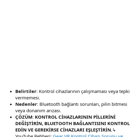
Belirtiler
: Kontrol cihazlarının çalışmaması veya tepki
vermemesi.
Nedenler
: Bluetooth bağlantı sorunları, pilin bitmesi
veya donanım arızası.
ÇÖZÜM
:
KONTROL CİHAZLARININ PİLLERİNİ
DEĞİŞTİRİN, BLUETOOTH BAĞLANTISINI KONTROL
EDİN VE GEREKİRSE CİHAZLARI EŞLEŞTİRİN.
↳
YouTube Rehberi:
Gear VR Kontrol Cihazı Sorunu ve