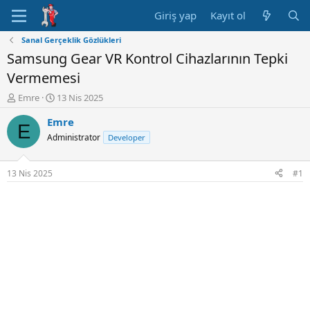
Giriş yap
Kayıt ol
Sanal Gerçeklik Gözlükleri
Samsung Gear VR Kontrol Cihazlarının Tepki
Vermemesi
K
B
Emre
13 Nis 2025
o
a
Emre
n
ş
E
u
l
Administrator
Developer
y
a
u
n
B
g
13 Nis 2025
#1
a
ı
ş
ç
l
t
a
a
t
r
a
i
n
h
i