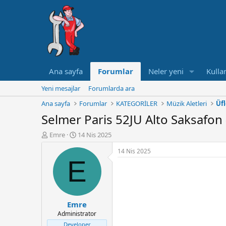
Ana sayfa
Forumlar
Neler yeni
Kullan
Yeni mesajlar
Forumlarda ara
Ana sayfa
Forumlar
KATEGORİLER
Müzik Aletleri
Üfl
Selmer Paris 52JU Alto Saksafon 
K
B
Emre
14 Nis 2025
o
a
14 Nis 2025
n
ş
E
u
l
y
a
u
n
B
g
a
ı
Emre
ş
ç
Administrator
l
t
a
a
Developer