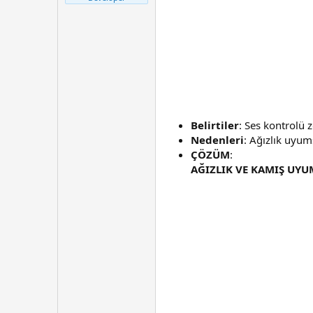
t
r
a
i
n
h
i
Belirtiler
: Ses kontrolü z
Nedenleri
: Ağızlık uyum
ÇÖZÜM
:
AĞIZLIK VE KAMIŞ UYU