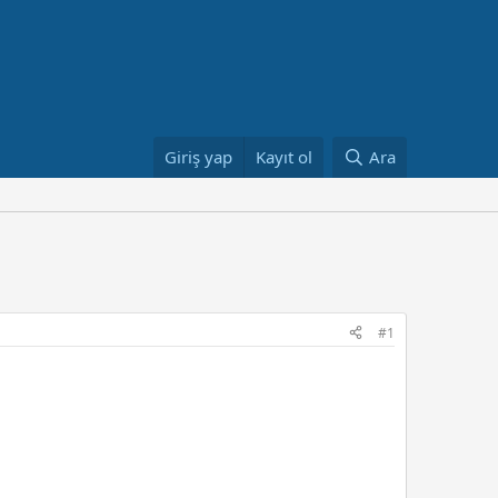
Giriş yap
Kayıt ol
Ara
#1