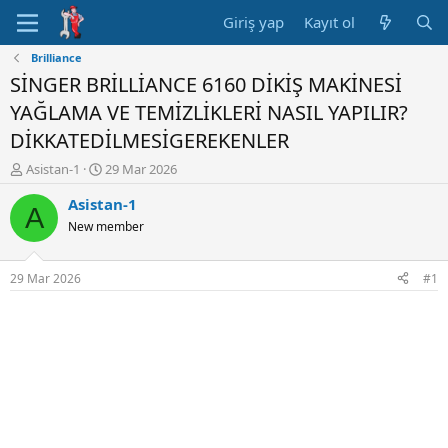
Giriş yap
Kayıt ol
Brilliance
SİNGER BRİLLİANCE 6160 DİKİŞ MAKİNESİ
YAĞLAMA VE TEMİZLİKLERİ NASIL YAPILIR?
DİKKATEDİLMESİGEREKENLER
K
B
Asistan-1
29 Mar 2026
o
a
Asistan-1
n
ş
A
u
l
New member
y
a
u
n
B
g
29 Mar 2026
#1
a
ı
ş
ç
l
t
a
a
t
r
a
i
n
h
i