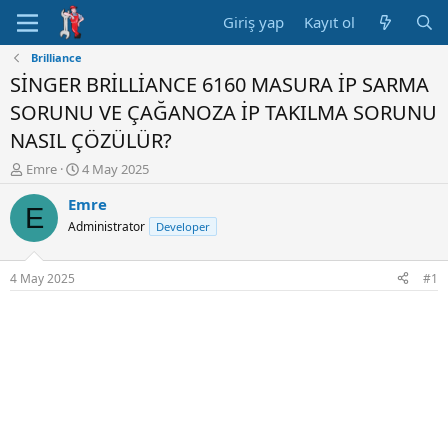
Giriş yap
Kayıt ol
Brilliance
SİNGER BRİLLİANCE 6160 MASURA İP SARMA
SORUNU VE ÇAĞANOZA İP TAKILMA SORUNU
NASIL ÇÖZÜLÜR?
K
B
Emre
4 May 2025
o
a
Emre
n
ş
E
u
l
Administrator
Developer
y
a
u
n
B
g
4 May 2025
#1
a
ı
ş
ç
l
t
a
a
t
r
a
i
n
h
i