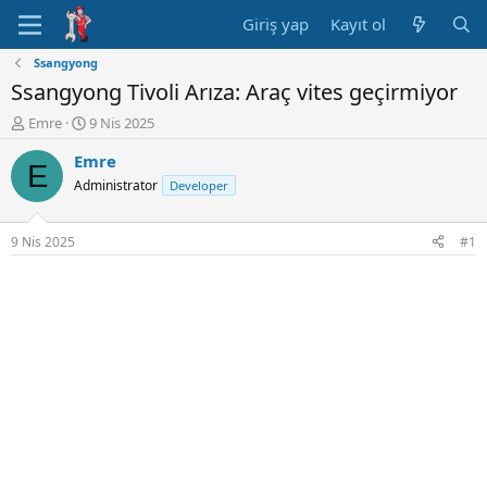
Giriş yap
Kayıt ol
Ssangyong
Ssangyong Tivoli Arıza: Araç vites geçirmiyor
K
B
Emre
9 Nis 2025
o
a
Emre
n
ş
E
u
l
Administrator
Developer
y
a
u
n
B
g
9 Nis 2025
#1
a
ı
ş
ç
l
t
a
a
t
r
a
i
n
h
i