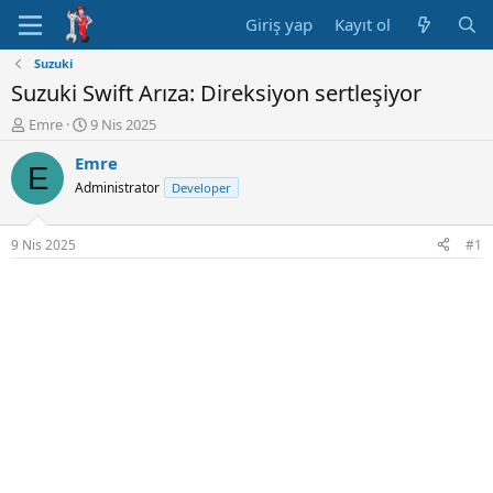
Giriş yap
Kayıt ol
Suzuki
Suzuki Swift Arıza: Direksiyon sertleşiyor
K
B
Emre
9 Nis 2025
o
a
Emre
n
ş
E
u
l
Administrator
Developer
y
a
u
n
B
g
9 Nis 2025
#1
a
ı
ş
ç
l
t
a
a
t
r
a
i
n
h
i