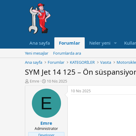
Ana sayfa
Forumlar
Neler yeni
Kullan
Yeni mesajlar
Forumlarda ara
Ana sayfa
Forumlar
KATEGORİLER
Vasıta
Motorsikle
SYM Jet 14 125 – Ön süspansiyon
K
B
Emre
10 Nis 2025
o
a
10 Nis 2025
n
ş
E
u
l
y
a
u
n
B
g
a
ı
Emre
ş
ç
Administrator
l
t
a
a
Developer