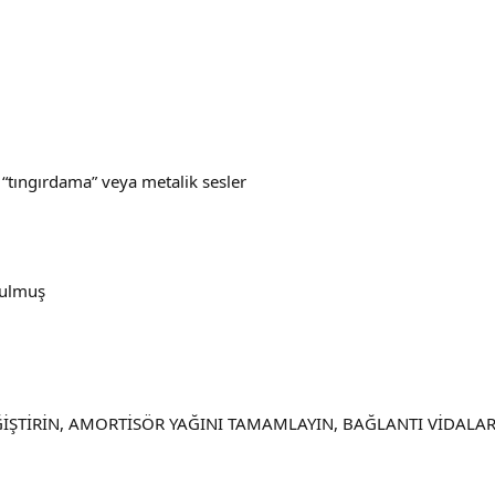
n “tıngırdama” veya metalik sesler
zulmuş
İŞTİRİN, AMORTİSÖR YAĞINI TAMAMLAYIN, BAĞLANTI VİDALARI