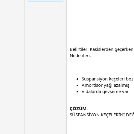
t
r
a
i
n
h
i
Belirtiler: Kasislerden geçerke
Nedenleri:
Süspansiyon keçeleri bo
Amortisör yağı azalmış
Vidalarda gevşeme var
ÇÖZÜM:
SÜSPANSİYON KEÇELERİNİ DEĞ