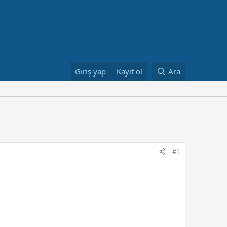
Giriş yap
Kayıt ol
Ara
#1