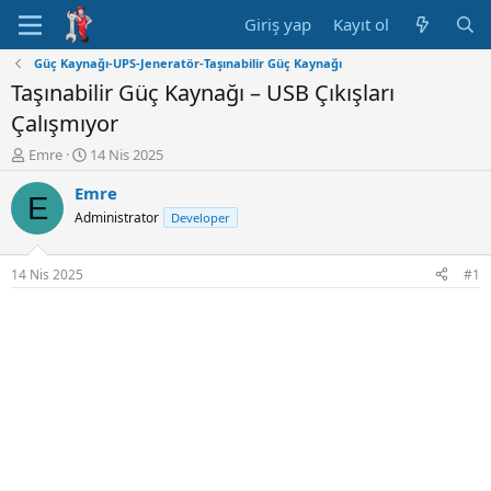
Giriş yap
Kayıt ol
Güç Kaynağı-UPS-Jeneratör-Taşınabilir Güç Kaynağı
Taşınabilir Güç Kaynağı – USB Çıkışları
Çalışmıyor
K
B
Emre
14 Nis 2025
o
a
Emre
n
ş
E
u
l
Administrator
Developer
y
a
u
n
B
g
14 Nis 2025
#1
a
ı
ş
ç
l
t
a
a
t
r
a
i
n
h
i