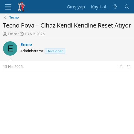
Giriş yap
Kayıt ol
Tecno
Tecno Pova – Cihaz Kendi Kendine Reset Atıyor
K
B
Emre
13 Nis 2025
o
a
Emre
n
ş
E
u
l
Administrator
Developer
y
a
u
n
B
g
13 Nis 2025
#1
a
ı
ş
ç
l
t
a
a
t
r
a
i
n
h
i