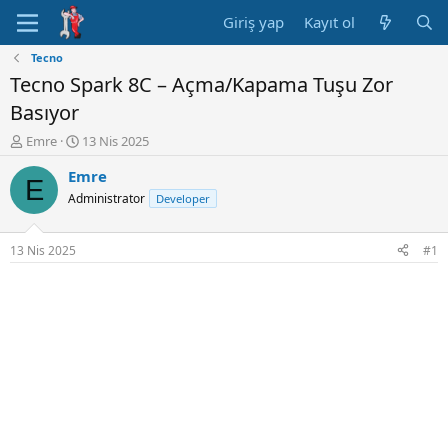
Giriş yap
Kayıt ol
Tecno
Tecno Spark 8C – Açma/Kapama Tuşu Zor
Basıyor
K
B
Emre
13 Nis 2025
o
a
Emre
n
ş
E
u
l
Administrator
Developer
y
a
u
n
B
g
13 Nis 2025
#1
a
ı
ş
ç
l
t
a
a
t
r
a
i
n
h
i