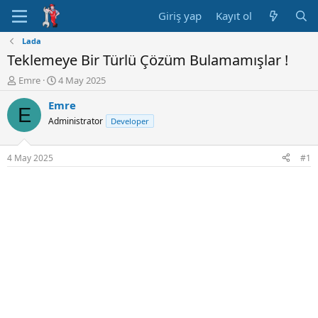
Giriş yap
Kayıt ol
Lada
Teklemeye Bir Türlü Çözüm Bulamamışlar !
K
B
Emre
4 May 2025
o
a
Emre
n
ş
E
u
l
Administrator
Developer
y
a
u
n
B
g
4 May 2025
#1
a
ı
ş
ç
l
t
a
a
t
r
a
i
n
h
i