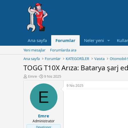
Ana sayfa
Forumlar
Neler yeni
Kullan
Yeni mesajlar
Forumlarda ara
Ana sayfa
Forumlar
KATEGORİLER
Vasıta
Otomobil-
TOGG T10X Arıza: Batarya şarj ed
K
B
Emre
9 Nis 2025
o
a
9 Nis 2025
n
ş
E
u
l
y
a
u
n
B
g
a
ı
Emre
ş
ç
Administrator
l
t
a
a
Developer