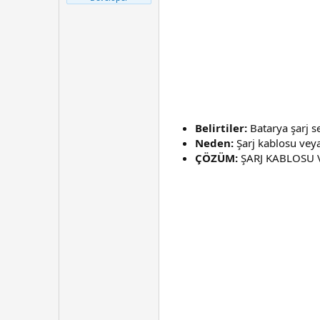
t
r
a
i
n
h
i
Belirtiler:
Batarya şarj s
Neden:
Şarj kablosu veya 
ÇÖZÜM:
ŞARJ KABLOSU V