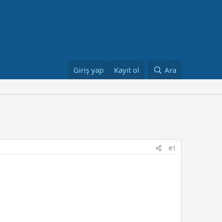
Giriş yap
Kayıt ol
Ara
#1