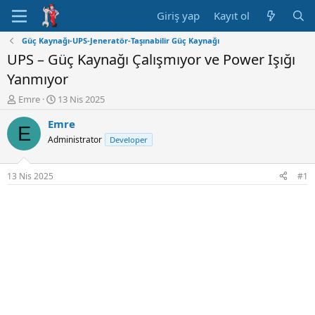
Giriş yap
Kayıt ol
Güç Kaynağı-UPS-Jeneratör-Taşınabilir Güç Kaynağı
UPS – Güç Kaynağı Çalışmıyor ve Power Işığı
Yanmıyor
K
B
Emre
13 Nis 2025
o
a
Emre
n
ş
E
u
l
Administrator
Developer
y
a
u
n
B
g
13 Nis 2025
#1
a
ı
ş
ç
l
t
a
a
t
r
a
i
n
h
i