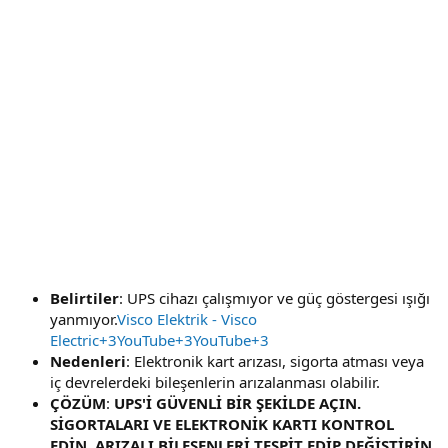
Belirtiler
: UPS cihazı çalışmıyor ve güç göstergesi ışığı
yanmıyor.
Visco Elektrik - Visco
Electric+3YouTube+3YouTube+3
Nedenleri
: Elektronik kart arızası, sigorta atması veya
iç devrelerdeki bileşenlerin arızalanması olabilir.
ÇÖZÜM
:
UPS'İ GÜVENLİ BİR ŞEKİLDE AÇIN.
SİGORTALARI VE ELEKTRONİK KARTI KONTROL
EDİN. ARIZALI BİLEŞENLERİ TESPİT EDİP DEĞİŞTİRİN.