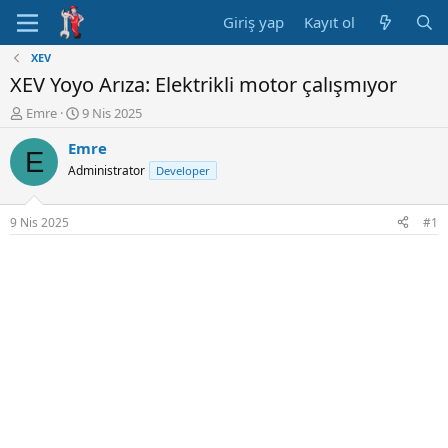
Giriş yap
Kayıt ol
XEV
XEV Yoyo Arıza: Elektrikli motor çalışmıyor
K
B
Emre
9 Nis 2025
o
a
Emre
n
ş
E
u
l
Administrator
Developer
y
a
u
n
B
g
9 Nis 2025
#1
a
ı
ş
ç
l
t
a
a
t
r
a
i
n
h
i