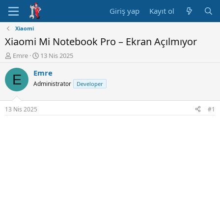
Giriş yap
Kayıt ol
Xiaomi
Xiaomi Mi Notebook Pro – Ekran Açılmıyor
K
B
Emre
13 Nis 2025
o
a
Emre
n
ş
E
u
l
Administrator
Developer
y
a
u
n
B
g
13 Nis 2025
#1
a
ı
ş
ç
l
t
a
a
t
r
a
i
n
h
i