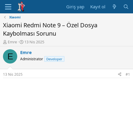
Giriş yap
Kayıt ol
Xiaomi
Xiaomi Redmi Note 9 – Özel Dosya
Kaybolması Sorunu
K
B
Emre
13 Nis 2025
o
a
Emre
n
ş
E
u
l
Administrator
Developer
y
a
u
n
B
g
13 Nis 2025
#1
a
ı
ş
ç
l
t
a
a
t
r
a
i
n
h
i