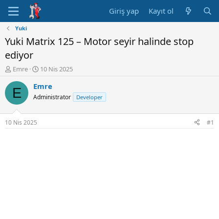
Giriş yap
Kayıt ol
Yuki
Yuki Matrix 125 – Motor seyir halinde stop
ediyor
K
B
Emre
10 Nis 2025
o
a
Emre
n
ş
E
u
l
Administrator
Developer
y
a
u
n
B
g
10 Nis 2025
#1
a
ı
ş
ç
l
t
a
a
t
r
a
i
n
h
i